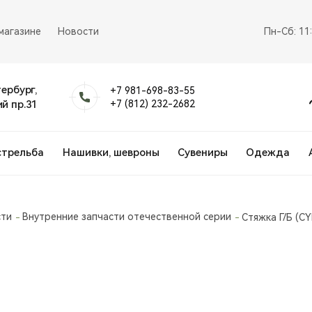
магазине
Новости
Пн-Сб: 11
тербург,
+7 981-698-83-55
й пр.31
+7 (812) 232-2682
стрельба
Нашивки, шевроны
Сувениры
Одежда
сти
Внутренние запчасти отечественной серии
Стяжка Г/Б (C