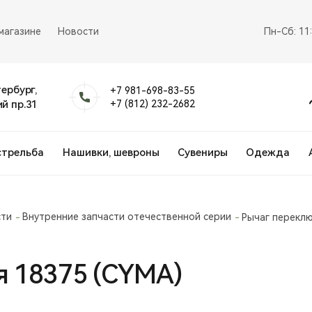
магазине
Новости
Пн-Сб: 11
тербург,
+7 981-698-83-55
й пр.31
+7 (812) 232-2682
стрельба
Нашивки, шевроны
Сувениры
Одежда
сти
Внутренние запчасти отечественной серии
Рычаг переклю
 18375 (CYMA)