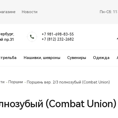
магазине
Новости
Пн-Сб: 11
тербург,
+7 981-698-83-55
й пр.31
+7 (812) 232-2682
стрельба
Нашивки, шевроны
Сувениры
Одежда
сти
Поршни
Поршень вер. 2/3 полнозубый (Combat Union)
олнозубый (Combat Union)