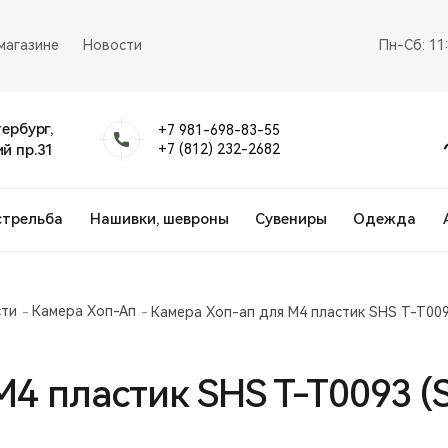
магазине
Новости
Пн-Сб: 11
тербург,
+7 981-698-83-55
й пр.31
+7 (812) 232-2682
стрельба
Нашивки, шевроны
Сувениры
Одежда
сти
Камера Хоп-Ап
Камера Хоп-ап для М4 пластик SHS T-T009
4 пластик SHS T-T0093 (