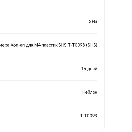
SHS
мера Хоп-ап для М4 пластик SHS T-T0093 (SHS)
14 дней
Нейлон
Т-Т0093