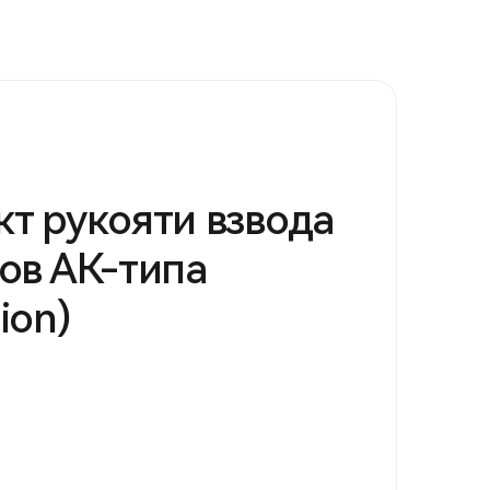
т рукояти взвода
ов АК-типа
ion)