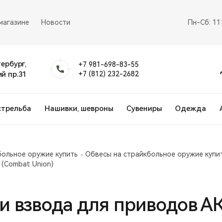
магазине
Новости
Пн-Сб: 11
тербург,
+7 981-698-83-55
й пр.31
+7 (812) 232-2682
стрельба
Нашивки, шевроны
Сувениры
Одежда
больное оружие купить
Обвесы на страйкбольное оружие купи
 (Combat Union)
и взвода для приводов А