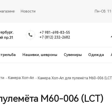
магазине
Новости
Пн-Сб: 11
тербург,
+7 981-698-83-55
й пр.31
+7 (812) 232-2682
стрельба
Нашивки, шевроны
Сувениры
Одежда
сти
Камера Хоп-Ап
Камера Хоп-Ап для пулемёта M60-006 (LCT
пулемёта M60-006 (LCT)