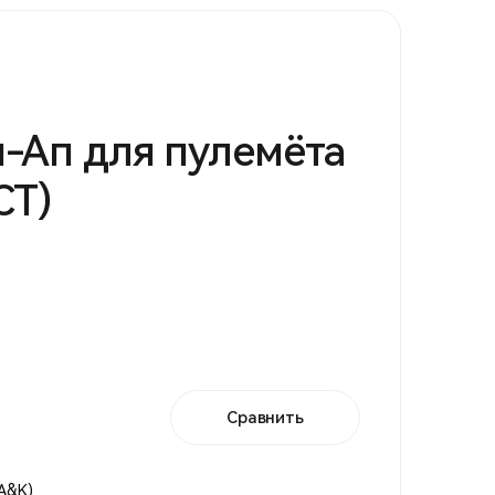
-Ап для пулемёта
CT)
Сравнить
A&K)