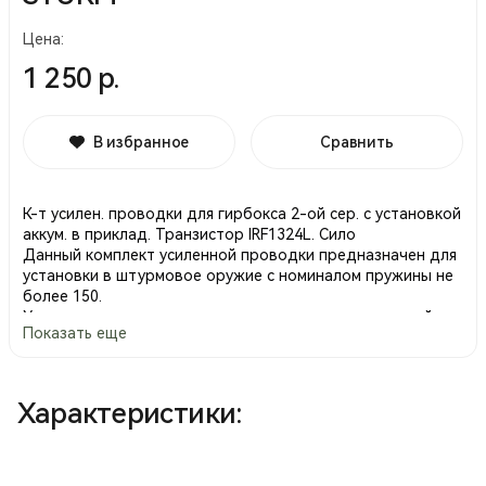
Цена:
1 250 р.
В избранное
Сравнить
К-т усилен. проводки для гирбокса 2-ой сер. c установкой
аккум. в приклад. Транзистор IRF1324L. Сило
Данный комплект усиленной проводки предназначен для
установки в штурмовое оружие с номиналом пружины не
более 150.
Усиленная проводка устанавливается взамен штатной, на
Показать еще
её место.
Для монтажа проводки, необходима подпайка
управляющих проводов к контактной группе.
При прокладке проводов в технических желобах следите
Характеристики:
за тем чтобы провода не были пережаты металлическими
частями
гирбокса и корпусом привода.
Моторные клемы должны одеваться на ножевые