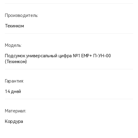
Материалы:
Производитель:
Ткань «Кордон-500» с полиуретановым покрытием С900,
ИК ремиссией. ООО «Балтекс». РФ
Техинком
Модель:
Подсумок универсальный цифра №1 ЕМР+ П-УН-00
(Техинком)
Гарантия:
14 дней
Материал:
Кордура