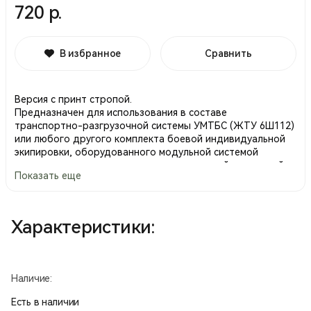
720 р.
В избранное
Сравнить
Версия с принт стропой.
Предназначен для использования в составе
транспортно-разгрузочной системы УМТБС (ЖТУ 6Ш112)
или любого другого комплекта боевой индивидуальной
экипировки, оборудованного модульной системой
крепления съемных подсумков, совместимой с системой
Показать еще
УМТБС (MOLLE, PALS).
• Служит для размещения предметов первой
медицинской помощи, средств ориентирования,
малогабаритных средств связи и т.п.
Характеристики:
• Имеет клапан, закрывающийся на застежку-кнопку и
текстильную застежку.
• В донной части подсумка имеется отверстие для стока
воды.
Наличие:
Размеры (ВхГхШ), мм: 120х35х95.
Есть в наличии
Масса: 50 гр.