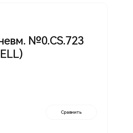
невм. №0.CS.723
BELL)
Сравнить