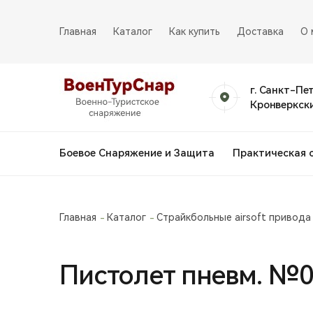
Главная
Каталог
Как купить
Доставка
О 
г. Санкт-Пе
Кронверкски
Боевое Снаряжение и Защита
Практическая 
Главная
Каталог
Страйкбольные airsoft привода
Пистолет пневм. №0.