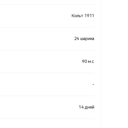
Кольт 1911
24 шарика
90 м.с.
-
14 дней