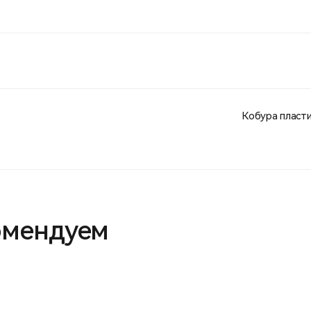
Кобура пласти
омендуем