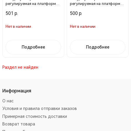
регулируемая на платформе с
регулируемая на платформе с
подсумками, на правое бедро
подсумками, на правое бедро
501 р.
500 р.
оливковая 290
черная 290
Нет в наличии
Нет в наличии
Подробнее
Подробнее
Раздел не найден
Информация
О нас
Условия и правила отправки заказов
Примерная стоимость доставки
Возврат товара