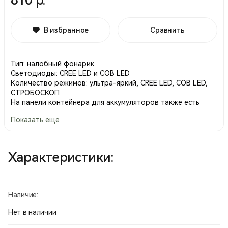
В избранное
Сравнить
Тип: налобный фонарик
Светодиоды: CREE LED и COB LED
Количество режимов: ультра-яркий, CREE LED, COB LED,
СТРОБОСКОП
На панели контейнера для аккумуляторов также есть
подсветка двумя красными светодиодами, в двух
Показать еще
режимах, обычным и стробоскоп.
Питание: аккумуляторы 2 шт. тип 18650 на 1000 мА.
Зарядное устройство: от сети 220V, и от прикуривателя.
Корпус: анодированный алюминий, пластик
Характеристики:
Функция ZOOM "Кольцо"
Угол наклона более 90 градусов
Комплектация:
Фонарик 06S8
Наличие:
Зарядное устройство от сети 220В
Зарядное устройство от прикуривателя
Нет в наличии
Крепление резинки на голову
Производство Китай.