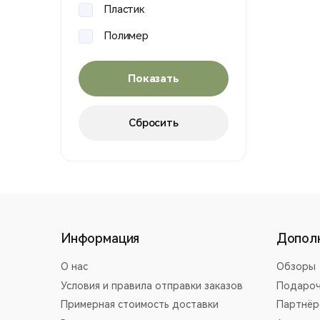
AGM
Пластик
Anatactical
Полимер
ARES
Резина
ARMY
Силумин
AY
Сталь
BAOFENG
BATTLEAXE
BELL
COMBAT UNION
Информация
Допол
CYMA
О нас
Обзоры
DANMU
Условия и правила отправки заказов
Подароч
DIBOYS
Примерная стоимость доставки
Партнёр