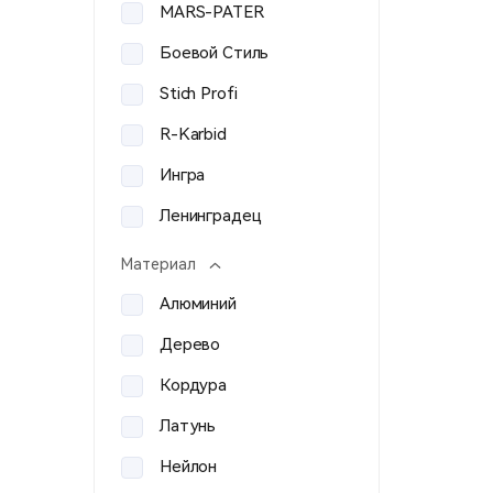
MARS-PATER
Боевой Стиль
Stich Profi
R-Karbid
Ингра
Ленинградец
Bolle
Материал
Veber
Алюминий
Азот
Дерево
Техинком
Кордура
9х39
Латунь
A&K
Нейлон