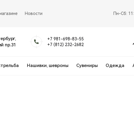
магазине
Новости
Пн-Сб: 11
тербург,
+7 981-698-83-55
й пр.31
+7 (812) 232-2682
стрельба
Нашивки, шевроны
Сувениры
Одежда