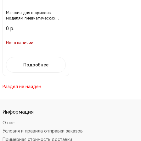
Магазин для шариков к
моделям пневматических
винтовок кал. 6 мм
0 р.
4401/02/03/06/07/08/09 (WELL)
Нет в наличии
Подробнее
Раздел не найден
Информация
О нас
Условия и правила отправки заказов
Примерная стоимость доставки