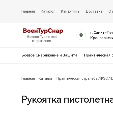
Главная
Каталог
Как купить
Доставка
О 
г. Санкт-Пе
Кронверкски
Боевое Снаряжение и Защита
Практическая 
Главная
Каталог
Практическая стрельба / IPSC / I
Рукоятка пистолетн