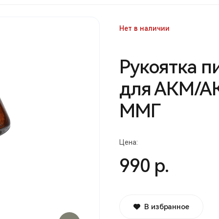
Нет в наличии
Рукоятка п
для АКМ/АК
ММГ
Цена:
990 р.
В избранное