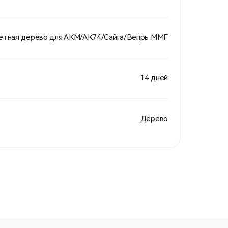
летная дерево для АКМ/АК74/Сайга/Вепрь ММГ
14 дней
Дерево