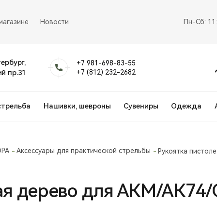
магазине
Новости
Пн-Сб: 11
тербург,
+7 981-698-83-55
й пр.31
+7 (812) 232-2682
стрельба
Нашивки, шевроны
Сувениры
Одежда
DPA
Аксессуары для практической стрельбы
Рукоятка пистол
ая дерево для АКМ/АК74