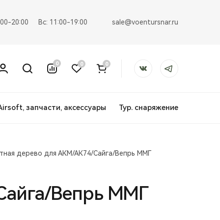
sale@voentursnar.ru
:00-20:00
Вс: 11:00-19:00
0
0
0
Airsoft, запчасти, аксессуары
Тур. снаряжение
етная дерево для АКМ/АК74/Сайга/Вепрь ММГ
/Сайга/Вепрь ММГ