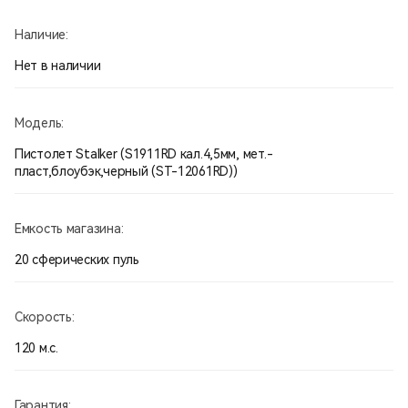
Наличие:
Нет в наличии
Модель:
Пистолет Stalker (S1911RD кал.4,5мм, мет.-
пласт,блоубэк,черный (ST-12061RD))
Емкость магазина:
20 сферических пуль
Скорость:
120 м.с.
Гарантия: