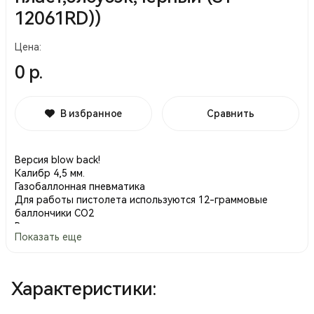
12061RD))
Цена:
0 р.
В избранное
Сравнить
Версия blow back!
Калибр 4,5 мм.
Газобаллонная пневматика
Для работы пистолета используются 12-граммовые
баллончики CO2
В комплекте: упаковка, пистолет, магазин, инструкция,
Показать еще
шарики стальные 4,5 мм.
Производство Тайвань.
Характеристики: