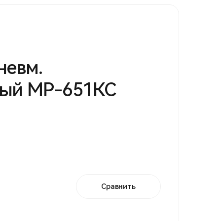
невм.
ный МР-651КС
Сравнить