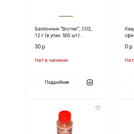
Баллончик "Borner", СО2,
Ква
12 г. (в упак. 500 шт.)
сфе
(Тайвань)
мм 
30 р.
0 р.
Нет в наличии
Нет
Подробнее