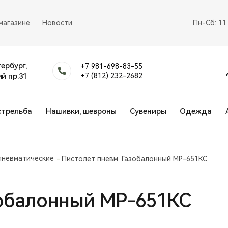
магазине
Новости
Пн-Сб: 11
тербург,
+7 981-698-83-55
й пр.31
+7 (812) 232-2682
стрельба
Нашивки, шевроны
Сувениры
Одежда
пневматические
Пистолет пневм. Газобалонный МР-651КС
зобалонный МР-651КС