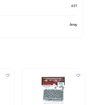
651
Array