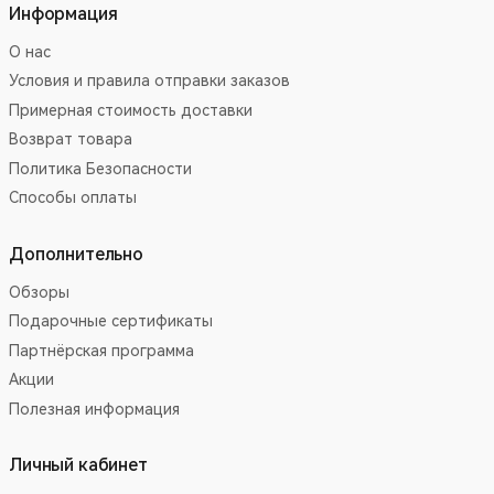
Антенна
Информация
Клипса (крепежные винты на рации)
Руководства пользователя
О нас
Зарядное устройство
Условия и правила отправки заказов
Производство Китай.
Примерная стоимость доставки
Возврат товара
Политика Безопасности
Способы оплаты
Дополнительно
Обзоры
Подарочные сертификаты
Партнёрская программа
Акции
Полезная информация
Личный кабинет