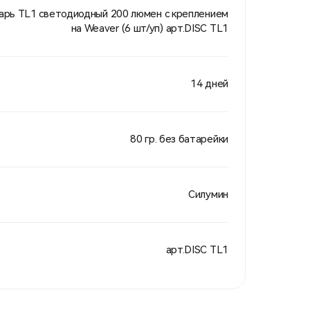
арь TL1 светодиодный 200 люмен с креплением
на Weaver (6 шт/уп) арт.DISC TL1
14 дней
80 гр. без батарейки
Силумин
арт.DISC TL1