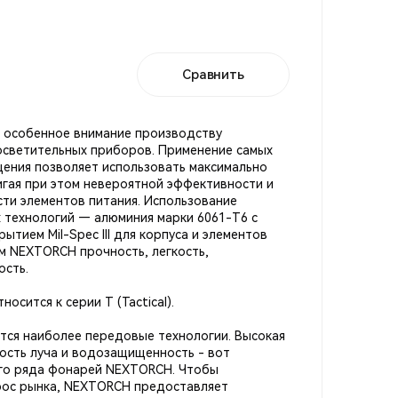
Сравнить
 особенное внимание производству
осветительных приборов. Применение самых
ения позволяет использовать максимально
игая при этом невероятной эффективности и
ти элементов питания. Использование
 технологий — алюминия марки 6061-T6 с
тием Mil-Spec III для корпуса и элементов
м NEXTORCH прочность, легкость,
ость.
сится к серии T (Tactical).
яются наиболее передовые технологии. Высокая
ность луча и водозащищенность - вот
го ряда фонарей NEXTORCH. Чтобы
рос рынка, NEXTORCH предоставляет