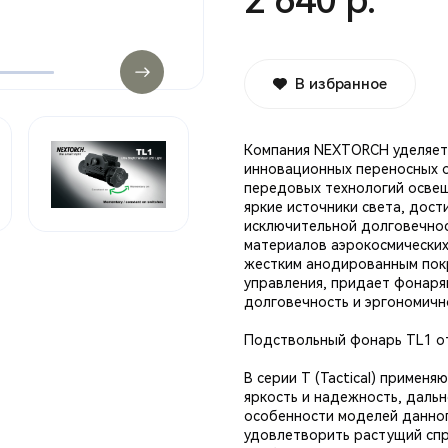
2 640 р.
В избранное
Компания NEXTORCH уделяет
инновационных переносных 
передовых технологий освещ
яркие источники света, дост
исключительной долговечнос
материалов аэрокосмических
жестким анодированным покры
управления, придает фонаря
долговечность и эргономичн
Подствольный фонарь TL1 отно
В серии T (Tactical) примен
яркость и надежность, даль
особенности моделей данно
удовлетворить растущий сп