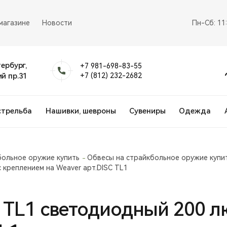
магазине
Новости
Пн-Сб: 11
тербург,
+7 981-698-83-55
й пр.31
+7 (812) 232-2682
стрельба
Нашивки, шевроны
Сувениры
Одежда
больное оружие купить
Обвесы на страйкбольное оружие купи
 креплением на Weaver арт.DISC TL1
 TL1 светодиодный 200 л