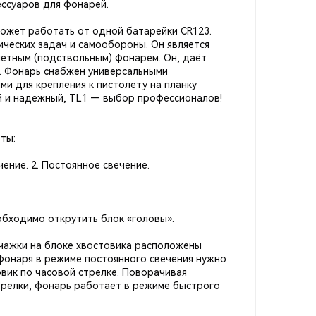
ессуаров для фонарей.
ожет работать от одной батарейки CR123.
ических задач и самообороны. Он является
етным (подствольным) фонарем. Он, даёт
. Фонарь снабжен универсальными
и для крепления к пистолету на планку
й и надежный, TL1 — выбор профессионалов!
ты:
ение. 2. Постоянное свечение.
обходимо открутить блок «головы».
ычажки на блоке хвостовика расположены
фонаря в режиме постоянного свечения нужно
вик по часовой стрелке. Поворачивая
трелки, фонарь работает в режиме быстрого