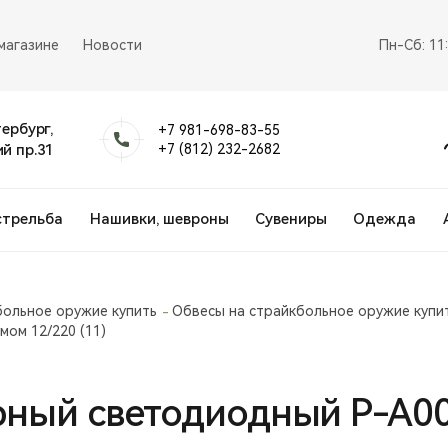
магазине
Новости
Пн-Сб: 11
тербург,
+7 981-698-83-55
й пр.31
+7 (812) 232-2682
стрельба
Нашивки, шевроны
Сувениры
Одежда
больное оружие купить
Обвесы на страйкбольное оружие купи
мом 12/220 (11)
ный светодиодный P-A00