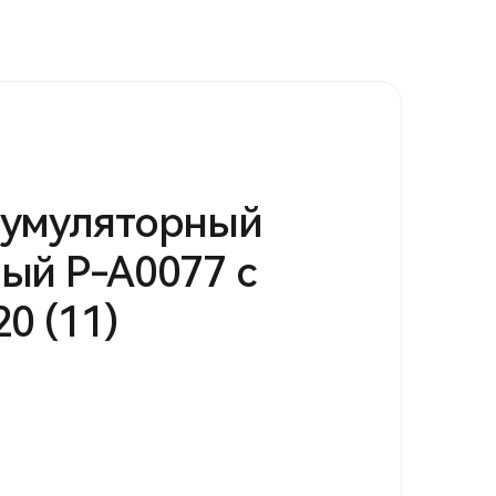
кумуляторный
ый P-A0077 с
0 (11)