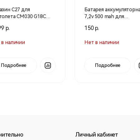
азин С27 для
Батарея аккумуляторн
толета СМ030 G18C
7,2v 500 mah для
 шар.) (Cyma)
электропневмат.
9 р.
150 р.
пистолетов HY-127 (C
 в наличии
Нет в наличии
Подробнее
Подробнее
нительно
Личный кабинет