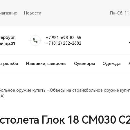
магазине
Новости
Пн-Сб: 11
тербург,
+7 981-698-83-55
й пр.31
+7 (812) 232-2682
стрельба
Нашивки, шевроны
Сувениры
Одежда
больное оружие купить
Обвесы на страйкбольное оружие купи
MA)
столета Глок 18 СМ030 С