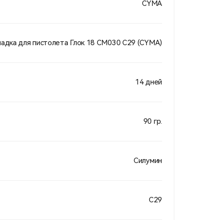
CYMA
ладка для пистолета Глок 18 СМ030 С29 (CYMA)
14 дней
90 гр.
Силумин
С29