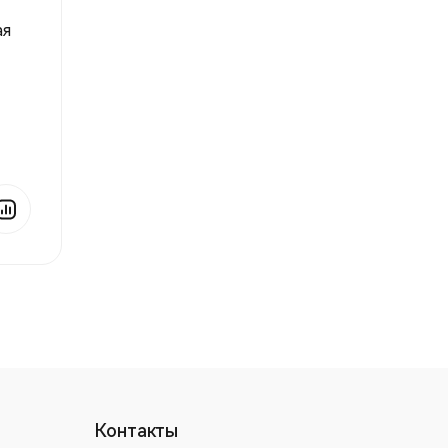
ая
yma)
Контакты