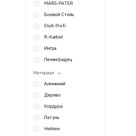
MARS-PATER
Боевой Стиль
Stich Profi
R-Karbid
Ингра
Ленинградец
Bolle
Материал
Veber
Алюминий
Азот
Дерево
Техинком
Кордура
9х39
Латунь
A&K
Нейлон