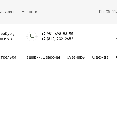
магазине
Новости
Пн-Сб: 11
тербург,
+7 981-698-83-55
й пр.31
+7 (812) 232-2682
стрельба
Нашивки, шевроны
Сувениры
Одежда