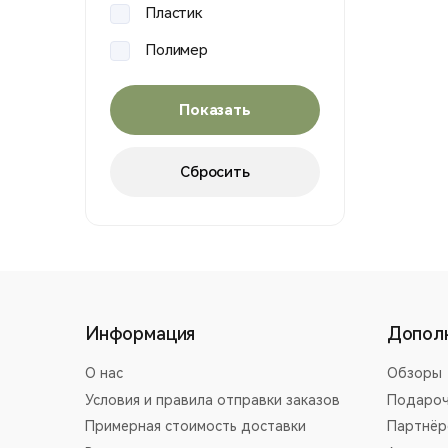
AGM
Пластик
Anatactical
Полимер
ARES
Резина
ARMY
Силумин
AY
Сталь
BAOFENG
BATTLEAXE
BELL
COMBAT UNION
Информация
Допол
CYMA
О нас
Обзоры
DANMU
Условия и правила отправки заказов
Подароч
DIBOYS
Примерная стоимость доставки
Партнёр