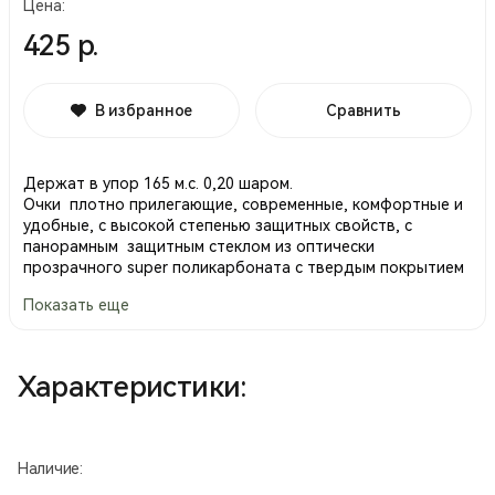
Цена:
425 р.
В избранное
Сравнить
Держат в упор 165 м.с. 0,20 шаром.
Очки плотно прилегающие, современные, комфортные и
удобные, с высокой степенью защитных свойств, с
панорамным защитным стеклом из оптически
прозрачного super поликарбоната с твердым покрытием
от истирания и царапания, с внутренним покрытием от
Показать еще
запотевания, корпусом из материала ПВХ, широкой
полосой обтюрации, а также с широкой регулируемой
наголовной лентой, надежно и удобно фиксирующей
очки на голове пользователя. Защита от
Характеристики:
высокоскоростных летящих частиц со
среднеэнергетическим ударом; от УФ-излучения до l =
395 нм. Очки изготовлены без металлических деталей, из
материалов, обладающих идеальными изолирующими
Наличие:
свойствами и не проводящими электрический ток.