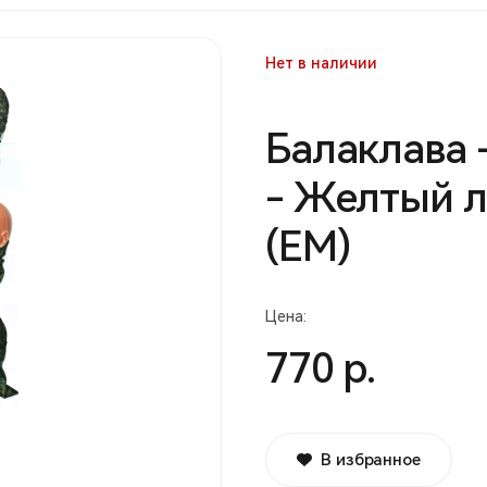
Нет в наличии
Балаклава 
- Желтый л
(EM)
Цена:
770 р.
В избранное