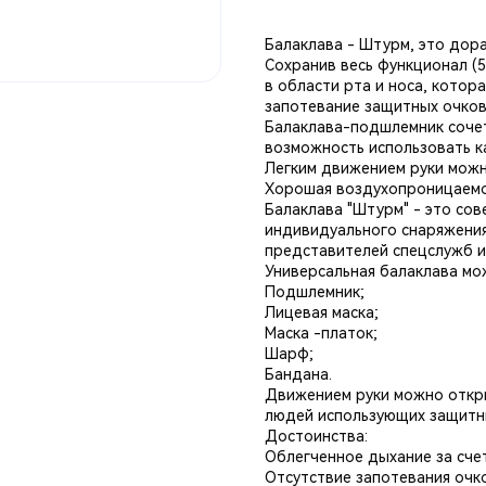
Балаклава - Штурм, это дор
Сохранив весь функционал (5
в области рта и носа, котор
запотевание защитных очков
Балаклава-подшлемник сочет
возможность использовать к
Легким движением руки можн
Хорошая воздухопроницаемост
Балаклава "Штурм" - это со
индивидуального снаряжения
представителей спецслужб и
Универсальная балаклава мож
Подшлемник;
Лицевая маска;
Маска -платок;
Шарф;
Бандана.
Движением руки можно откры
людей использующих защитны
Достоинства:
Облегченное дыхание за счет
Отсутствие запотевания очк