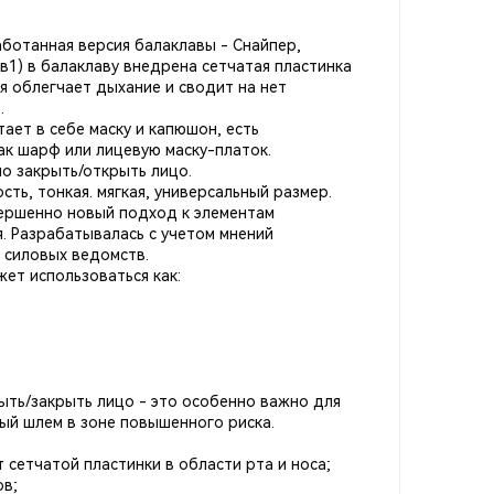
аботанная версия балаклавы - Снайпер,
в1) в балаклаву внедрена сетчатая пластинка
ая облегчает дыхание и сводит на нет
.
ает в себе маску и капюшон, есть
ак шарф или лицевую маску-платок.
о закрыть/открыть лицо.
ь, тонкая. мягкая, универсальный размер.
вершенно новый подход к элементам
. Разрабатывалась с учетом мнений
 силовых ведомств.
ет использоваться как:
ть/закрыть лицо - это особенно важно для
й шлем в зоне повышенного риска.
 сетчатой пластинки в области рта и носа;
ов;