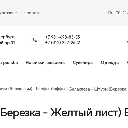
магазине
Новости
Пн-Сб: 11
тербург,
+7 981-698-83-55
й пр.31
+7 (812) 232-2682
стрельба
Нашивки, шевроны
Сувениры
Одежда
аски (балаклавы), Шарфы-баффы
Балаклава - Штурм (Березка 
(Березка - Желтый лист)