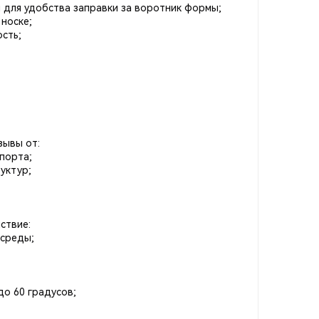
 для удобства заправки за воротник формы;
носке;
сть;
зывы от:
порта;
уктур;
ствие:
 среды;
до 60 градусов;