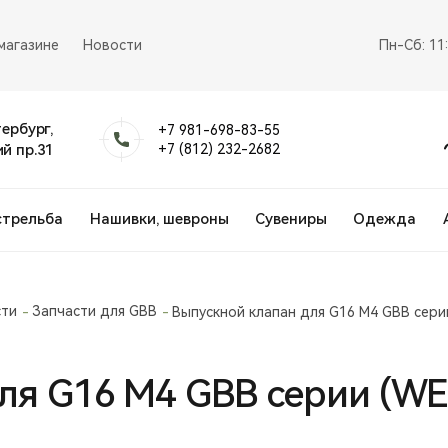
магазине
Новости
Пн-Сб: 11
тербург,
+7 981-698-83-55
й пр.31
+7 (812) 232-2682
стрельба
Нашивки, шевроны
Сувениры
Одежда
сти
Запчасти для GBB
Выпускной клапан для G16 М4 GBB сери
ля G16 М4 GBB серии (WE