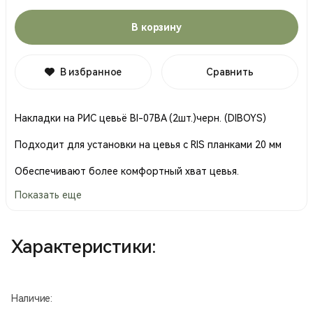
В корзину
В избранное
Сравнить
Накладки на РИС цевьё BI-07BA (2шт.)черн. (DIBOYS)
Подходит для установки на цевья с RIS планками 20 мм
Обеспечивают более комфортный хват цевья.
Показать еще
В комплекте 2 штуки.
Длина 175 мм
Характеристики:
Материал: резина
Производство Китай.
Наличие: