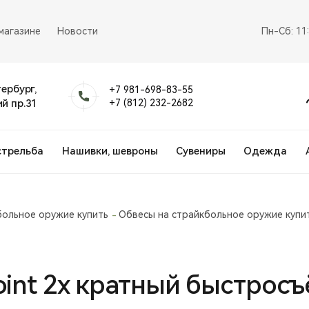
магазине
Новости
Пн-Сб: 11
тербург,
+7 981-698-83-55
й пр.31
+7 (812) 232-2682
стрельба
Нашивки, шевроны
Сувениры
Одежда
больное оружие купить
Обвесы на страйкбольное оружие купи
int 2х кратный быстрос