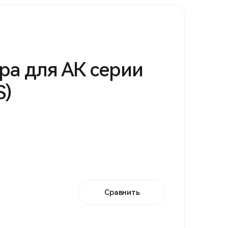
ра для АК серии
S)
Сравнить