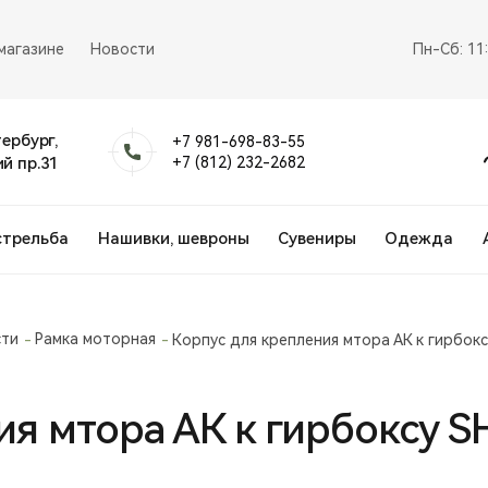
магазине
Новости
Пн-Сб: 11
тербург,
+7 981-698-83-55
й пр.31
+7 (812) 232-2682
стрельба
Нашивки, шевроны
Сувениры
Одежда
сти
Рамка моторная
Корпус для крепления мтора АК к гирбокс
я мтора АК к гирбоксу S