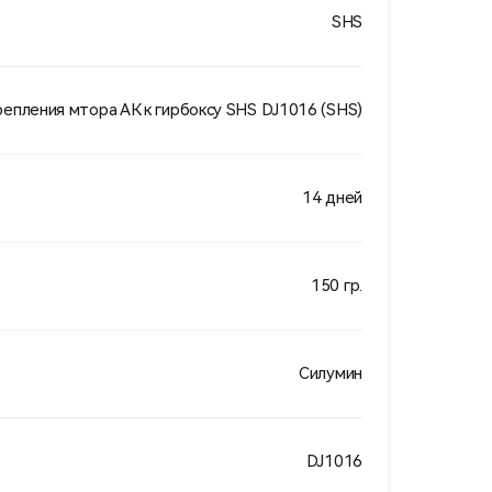
SHS
репления мтора АК к гирбоксу SHS DJ1016 (SHS)
14 дней
150 гр.
Силумин
DJ1016