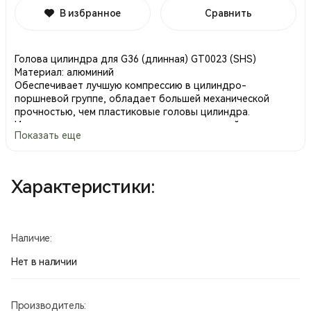
В избранное
Сравнить
Голова цилиндра для G36 (длинная) GT0023 (SHS)
Материал: алюминий
Обеспечивает лучшую компрессию в цилиндро-
поршневой группе, обладает большей механической
прочностью, чем пластиковые головы цилиндра.
Имеет два уплотнительных кольца для лучшей
Показать еще
герметизации.
Резиновая демпферная подушка для поглощения ударов.
Производство Китай.
Характеристики:
Наличие:
Нет в наличии
Производитель: