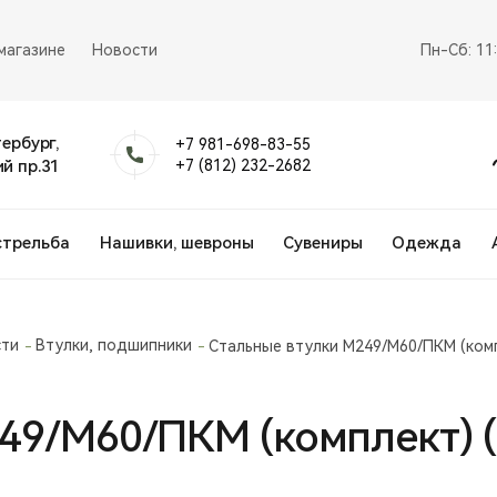
магазине
Новости
Пн-Сб: 11
тербург,
+7 981-698-83-55
й пр.31
+7 (812) 232-2682
стрельба
Нашивки, шевроны
Сувениры
Одежда
сти
Втулки, подшипники
Стальные втулки М249/М60/ПКМ (комп
49/М60/ПКМ (комплект) (