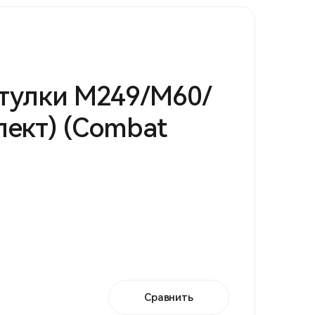
тулки М249/М60/
ект) (Combat
Сравнить