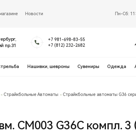
магазине
Новости
Пн-Сб: 11
тербург,
+7 981-698-83-55
й пр.31
+7 (812) 232-2682
стрельба
Нашивки, шевроны
Сувениры
Одежда
Страйкбольные Автоматы
Страйкбольные автоматы G36 сер
вм. СМ003 G36С компл. 3