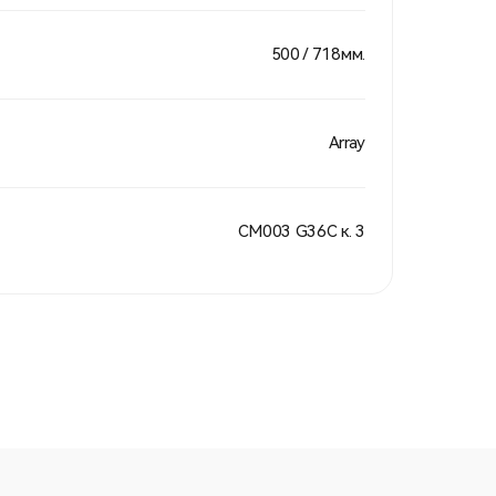
500 / 718мм.
Array
СМ003 G36С к. 3