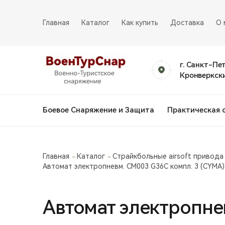
Главная
Каталог
Как купить
Доставка
О 
г. Санкт-Пе
Кронверкски
Боевое Снаряжение и Защита
Практическая 
Главная
Каталог
Страйкбольные airsoft привода
Автомат электропневм. СМ003 G36С компл. 3 (CYMA)
Автомат электропне