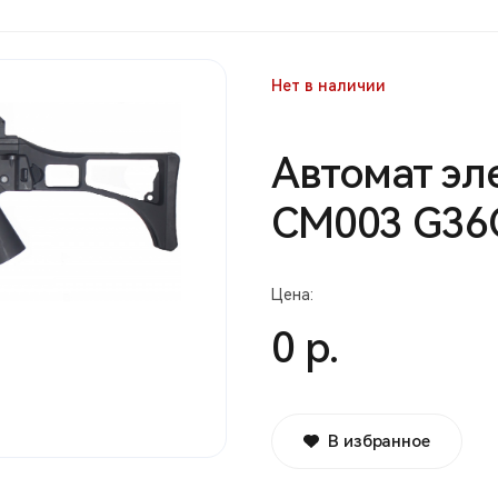
Нет в наличии
Автомат эл
СМ003 G36С
Цена:
0 р.
В избранное