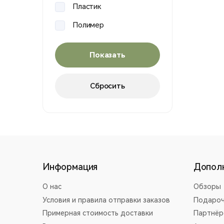
AGM
Пластик
Anatactical
Полимер
ARES
Резина
ARMY
Силумин
AY
Сталь
BAOFENG
BATTLEAXE
BELL
COMBAT UNION
Информация
Допол
CYMA
О нас
Обзоры
DANMU
Условия и правила отправки заказов
Подароч
DIBOYS
Примерная стоимость доставки
Партнёр