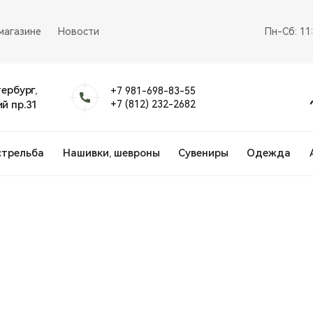
магазине
Новости
Пн-Сб: 11
тербург,
+7 981-698-83-55
й пр.31
+7 (812) 232-2682
стрельба
Нашивки, шевроны
Сувениры
Одежда