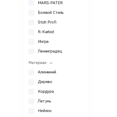
MARS-PATER
Боевой Стиль
Stich Profi
R-Karbid
Ингра
Ленинградец
Bolle
Материал
Veber
Алюминий
Азот
Дерево
Техинком
Кордура
9х39
Латунь
A&K
Нейлон