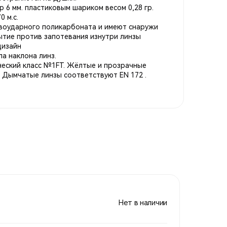
 6 мм. пластиковым шариком весом 0,28 гр.
 м.с.
воударного поликарбоната и имеют снаружи
ытие против запотевания изнутри линзы
дизайн
а наклона линз.
ческий класс №1FT. Жёлтые и прозрачные
. Дымчатые линзы соответствуют EN 172 .
Нет в наличии