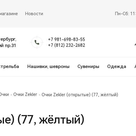
магазине
Новости
Пн-Сб: 11
тербург,
+7 981-698-83-55
й пр.31
+7 (812) 232-2682
стрельба
Нашивки, шевроны
Сувениры
Одежда
Очки
Очки Zekler
Очки Zekler (открытые) (77, жёлтый)
ые) (77, жёлтый)