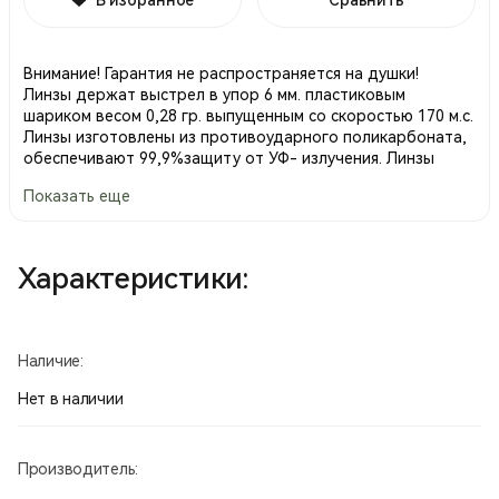
Внимание! Гарантия не распространяется на душки!
Линзы держат выстрел в упор 6 мм. пластиковым
шариком весом 0,28 гр. выпущенным со скоростью 170 м.с.
Линзы изготовлены из противоударного поликарбоната,
обеспечивают 99,9%защиту от УФ- излучения. Линзы
имеют снаружи покрытие от царапин.
Показать еще
Соответствуют EN 166, оптический класс № 1F. Жёлтые и
прозрачные линзы соответствуют EN 170.
Возможность регулирования дужек. Рама изготовлена из
мягкого и прочного пластика.
Характеристики:
Мягкая носовая перемычка.
Защищают от волн длиной от 400 до 480 нм / UV 400 /.
НС= линзы с покрытием для защиты от царапин , AF=
линзы с покрытием для защиты от запотевания.
Наличие:
Производство Швеция.
Нет в наличии
Производитель: