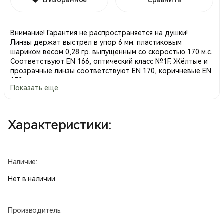
Внимание! Гарантия не распространяется на душки!
Линзы держат выстрел в упор 6 мм. пластиковым
шариком весом 0,28 гр. выпущенным со скоростью 170 м.с.
Соответствуют EN 166, оптический класс №1F. Жёлтые и
прозрачные линзы соответствуют EN 170, коричневые EN
172 .
Показать еще
Прочные, поликарбонатные линзы с покрытием снаружи
от царапин/НС/ и покрытием против запотевания изнутри
линзы/AF/.
Поглощение УФ 99,9%. У коричневых линз поглощение УФ
Характеристики:
100% (UV400).
Модель не имеет несущей рамы.
Возможность регулировки угла наклона линз.
Дужки очков покрыты лаком.
Наличие:
Производство Швеция.
Нет в наличии
Производитель: