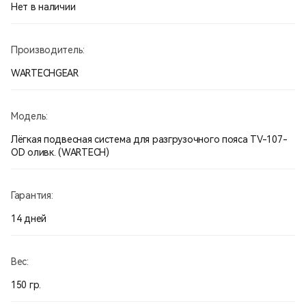
Ткань: Cordura 1000d
Нет в наличии
Стропа: Nylon 100%
Производитель:
Фурнитура: Ацеталь
WARTECHGEAR
Модель:
Лёгкая подвесная система для разгрузочного пояса TV-107-
OD оливк. (WARTECH)
Гарантия:
14 дней
Вес:
150 гр.