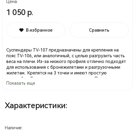
Цена:
1 050 р.
В избранное
Сравнить
Суспендеры TV-107 предназначены для крепления на
пояс TV-106, или аналогичный, с целью разгрузить часть
веса на плечи. Из-за низкого профиля отлично подходят
для использования с бронежилетами и разгрузочными
жилетам.. Крепятся на 3 точки и имеют простую
настройку. Доступен в различных цветах. Подходит для
Показать еще
использования как сотрудникам силовых структур, для
военно-тактических игр, а так же стрелков спортсменов.
Дополнительная информация:
Характеристики:
Вес:150.00г
Размеры (Д x Ш x В): 0.00см x 0.00см x 0.00см
Наличие: