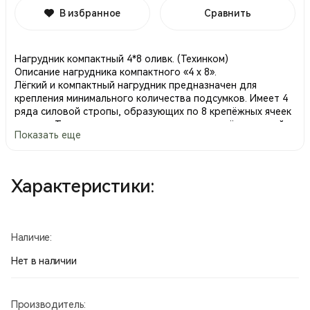
В избранное
Сравнить
Нагрудник компактный 4*8 оливк. (Техинком)
Описание нагрудника компактного «4 х 8».
Лёгкий и компактный нагрудник предназначен для
крепления минимального количества подсумков. Имеет 4
ряда силовой стропы, образующих по 8 крепёжных ячеек
каждая. Так же, имеет дополнительные крепёжные ячейки
Показать еще
на плечевых лямках. Основа нагрудника представляет из
себя плоский карман для документов или карт, размером
175 х 320 мм. В нижней части кармана присутствует
отверстие для дренажа воды. Совместим с ранцем
Характеристики:
изменяемого объёма. Комплектуется упаковочным чехлом,
размер в упаковке – 270 х D100 мм.
Размер (ВхШ), мм: 200х330
Масса: 290 гр.
Наличие:
Производство Россия.
Нет в наличии
Производитель: