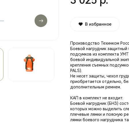
3 025 р.
В избранное
Производство Техинком Рос
Боевой нагрудник защитный 
подсумков из комплекта УМТ
боевой индивидуальной экип
крепления съемных подсумко
PALS).
Не несет защиты, чехол груд
приобретается отдельно, бе
дополнительным ремнем.
КАП в комплект не входит.
Боевой нагрудник (БНЗ) сост
которых можно выделить сле
плечевые лямки и поясную р
лямки боевого нагрудника т