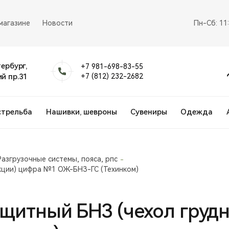
магазине
Новости
Пн-Сб: 11
тербург,
+7 981-698-83-55
й пр.31
+7 (812) 232-2682
стрельба
Нашивки, шевроны
Сувениры
Одежда
Разгрузочные системы, пояса, рпс
екции) цифра №1 ОЖ-БНЗ-ГС (Техинком)
ащитный БНЗ (чехол груд