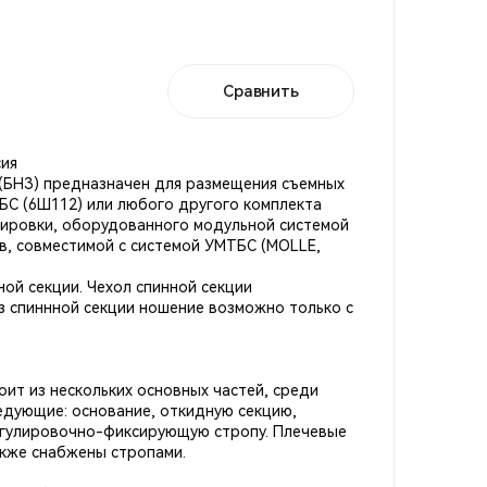
Сравнить
сия
(БНЗ) предназначен для размещения съемных
БС (6Ш112) или любого другого комплекта
ировки, оборудованного модульной системой
в, совместимой с системой УМТБС (MOLLE,
ной секции. Чехол спинной секции
з спиннной секции ношение возможно только с
оит из нескольких основных частей, среди
дующие: основание, откидную секцию,
егулировочно-фиксирующую стропу. Плечевые
акже снабжены стропами.