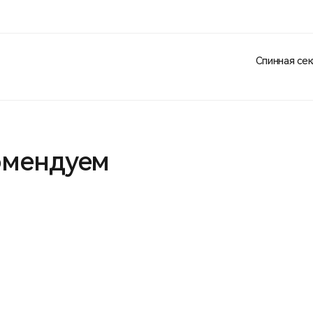
Спинная се
омендуем