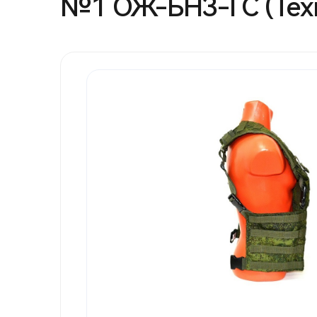
№1 ОЖ-БНЗ-ГС (Тех