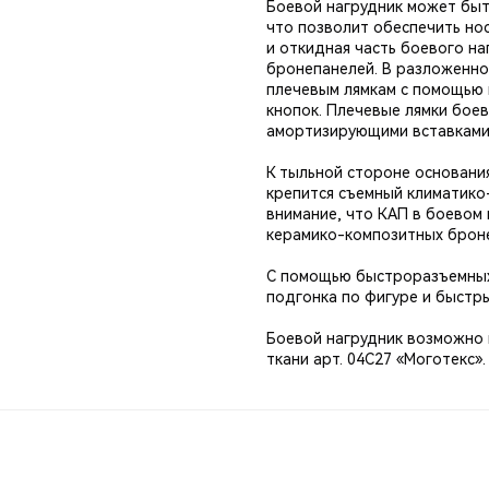
Боевой нагрудник может быт
что позволит обеспечить но
и откидная часть боевого н
бронепанелей. В разложенно
плечевым лямкам с помощью 
кнопок. Плечевые лямки боев
амортизирующими вставками
К тыльной стороне основания
крепится съемный климатико
внимание, что КАП в боевом 
керамико-композитных брон
С помощью быстроразъемных
подгонка по фигуре и быстр
Боевой нагрудник возможно и
ткани арт. 04С27 «Моготекс».