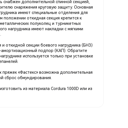
ь снабжен дополнительной спинной секцией,
сителю снаряжения круговую защиту. Основная
агрудника имеют специальные отделения для
м положении откидная секция крепится к
металлических полуколец и турникетных
ого нагрудника имеют накладки с мягкими
.
 и откидной секции боевого нагрудника (БНЗ)
-амортизационный подпор (КАП). Обратите
нагруднике используется только при установке
епанелей.
 пряжек «Фастекс» возможна дополнительная
ый сброс обмундирования.
зготовить из материала Cordura 1000D или из