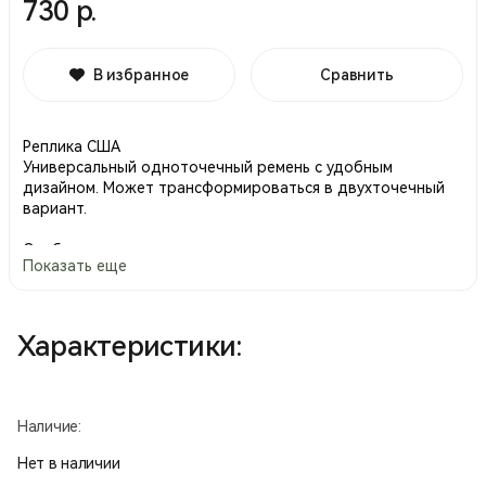
730 р.
В избранное
Сравнить
Реплика США
Универсальный одноточечный ремень с удобным
дизайном. Может трансформироваться в двухточечный
вариант.
Особенности:
Показать еще
Материал изготовления – прочный, износостойкий
нейлон;
Карабины изготовлены из метала и высокопрочного
Характеристики:
полимерного материала;
Универсальный ремень, который легко трансформируется
в двухточечный и одноточечный вариант;
Длина ремня регулируется. Максимальная длина ~130 см.
Наличие:
Нет в наличии