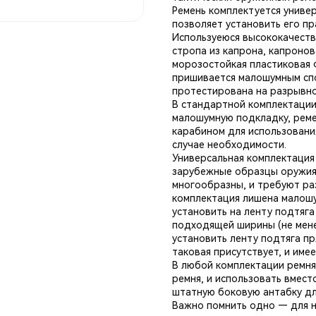
Ремень комплектуется униве
позволяет установить его пр
Используеюся высококачеств
стропа из капрона, капронов
морозостойкая пластиковая 
пришивается малошумным спо
протестирована на разрывно
В стандартной комплектации
малошумную подкладку, рем
карабином для использовани
случае необходимости.
Универсальная комплектация
зарубежные образцы оружия,
многообразны, и требуют ра
комплектация лишена малошу
установить на ленту подтяг
подходящей ширины (не мене
установить ленту подтяга п
таковая присутствует, и име
В любой комплектации ремня
ремня, и использовать вмес
штатную боковую антабку дл
Важно помнить одно — для н