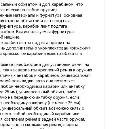
рсальным обхватом и доп. карабином, что
актически на любое оружие).
енные материалы и фурнитура: основная
ая стропа обхватов и лент подтяга,
фурнитура, карабин лент подтяга
собом. Вся используемая фурнитура
й машине.
 карабин ленты подтяга пришит на
ень дополнительно укомплектован «рижским»
я «рижского» карабина вместо обхвата в
 бывает необходима для установки ремня на
 так как варианты креплений ремня к оружию
зличных антабок и карабинов. Универсальная
мной подкладки, зато она позволяет
а любой необходимый карабин или антабку
е 25 мм), универсальный обхват, либо
рямо на переднюю антабку оружия, если
ет необходимую ширину (не менее 25 мм).
, универсальный обхват возможно снять с
то него любой необходимый карабин или
я крепления ремня в задней части оружия.
ормального скольжения ремня, ширина