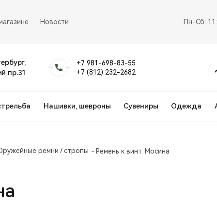
магазине
Новости
Пн-Сб: 11
тербург,
+7 981-698-83-55
й пр.31
+7 (812) 232-2682
стрельба
Нашивки, шевроны
Сувениры
Одежда
Оружейные ремни / стропы
Ремень к винт. Мосина
на