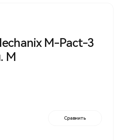
echanix M-Pact-3
. М
Сравнить