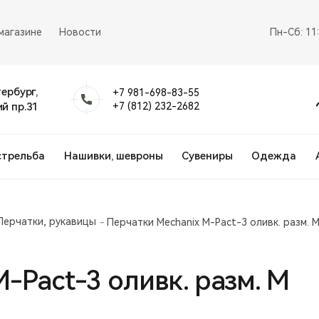
магазине
Новости
Пн-Сб: 11
тербург,
+7 981-698-83-55
й пр.31
+7 (812) 232-2682
стрельба
Нашивки, шевроны
Сувениры
Одежда
Перчатки, рукавицы
Перчатки Mechanix M-Pact-3 оливк. разм. 
-Pact-3 оливк. разм. М