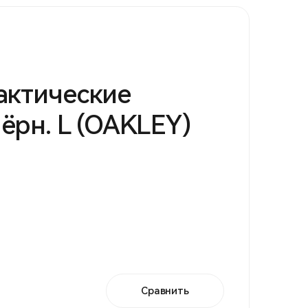
актические
ёрн. L (OAKLEY)
Сравнить