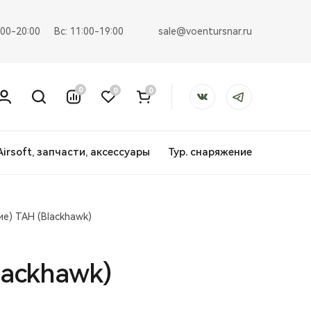
sale@voentursnar.ru
:00-20:00
Вс: 11:00-19:00
0
0
0
Airsoft, запчасти, аксессуары
Тур. снаряжение
ие) ТАН (Blackhawk)
lackhawk)