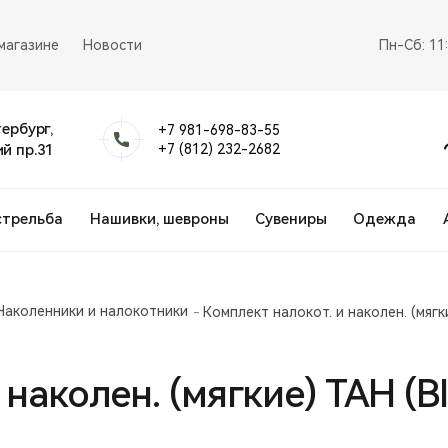
магазине
Новости
Пн-Сб: 11
тербург,
+7 981-698-83-55
й пр.31
+7 (812) 232-2682
стрельба
Нашивки, шевроны
Сувениры
Одежда
Наколенники и налокотники
Комплект налокот. и наколен. (мягк
 наколен. (мягкие) ТАН (B