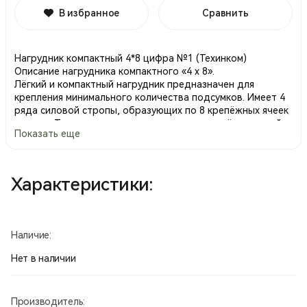
В избранное
Сравнить
Нагрудник компактный 4*8 цифра №1 (Техинком)
Описание нагрудника компактного «4 х 8».
Лёгкий и компактный нагрудник предназначен для
крепления минимального количества подсумков. Имеет 4
ряда силовой стропы, образующих по 8 крепёжных ячеек
каждая. Так же, имеет дополнительные крепёжные ячейки
Показать еще
на плечевых лямках. Основа нагрудника представляет из
себя плоский карман для документов или карт, размером
175 х 320 мм. В нижней части кармана присутствует
отверстие для дренажа воды. Совместим с ранцем
Характеристики:
изменяемого объёма. Комплектуется упаковочным чехлом,
размер в упаковке – 270 х D100 мм.
Размер (ВхШ), мм: 200х330
Масса: 290 гр.
Наличие:
Производство Россия.
Нет в наличии
Производитель: