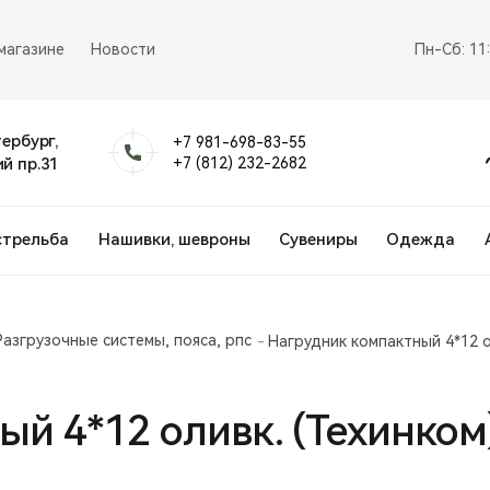
магазине
Новости
Пн-Сб: 11
тербург,
+7 981-698-83-55
й пр.31
+7 (812) 232-2682
стрельба
Нашивки, шевроны
Сувениры
Одежда
Разгрузочные системы, пояса, рпс
Нагрудник компактный 4*12 о
й 4*12 оливк. (Техинком