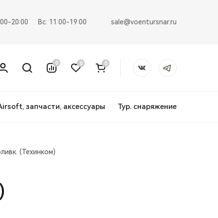
sale@voentursnar.ru
:00-20:00
Вс: 11:00-19:00
0
0
0
Airsoft, запчасти, аксессуары
Тур. снаряжение
ливк. (Техинком)
)