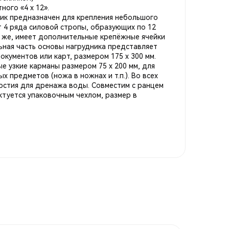
ного «4 х 12».
ник предназначен для крепления небольшого
т 4 ряда силовой стропы, образующих по 12
к же, имеет дополнительные крепёжные ячейки
ьная часть основы нагрудника представляет
окументов или карт, размером 175 х 300 мм.
е узкие карманы размером 75 х 200 мм, для
х предметов (ножа в ножнах и т.п.). Во всех
рстия для дренажа воды. Совместим с ранцем
ктуется упаковочным чехлом, размер в