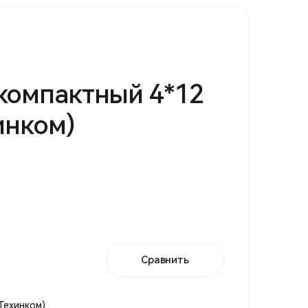
компактный 4*12
инком)
Сравнить
Техинком)