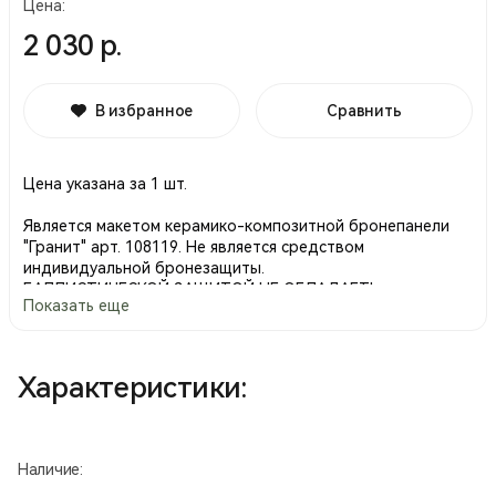
Цена:
2 030 р.
В избранное
Сравнить
Цена указана за 1 шт.
Является макетом керамико-композитной бронепанели
"Гранит" арт. 108119. Не является средством
индивидуальной бронезащиты.
БАЛЛИСТИЧЕСКОЙ ЗАЩИТОЙ НЕ ОБЛАДАЕТ!
Показать еще
• Повторяет внешний облик аналогичный бронепанели
"Гранит" арт. 108119.
• Предназначена для оснащения макетов различных
Характеристики:
бронежилетов, в т.ч. рассчитанных на использование
бронепанелей стандартов НАТО.
• Обеспечивает противоударную защиту и может
использоваться как элемент снаряжения при проведении
Наличие:
военно-тактических игр (пейнтбол, страйкбол).