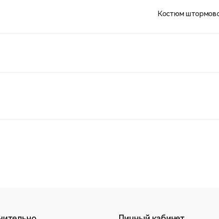
Костюм штормовой
нительно
Личный кабинет