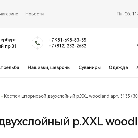
магазине
Новости
Пн-Сб: 11
тербург,
+7 981-698-83-55
й пр.31
+7 (812) 232-2682
стрельба
Нашивки, шевроны
Сувениры
Одежда
Костюм штормовой двухслойный р.XXL woodland арт. 3135 (30
вухслойный р.XXL woodlan