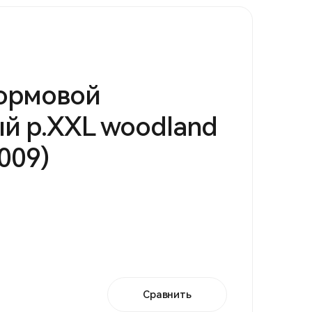
ормовой
й р.XXL woodland
3009)
Сравнить