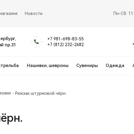
магазине
Новости
Пн-Сб: 11
тербург,
+7 981-698-83-55
й пр.31
+7 (812) 232-2682
стрельба
Нашивки, шевроны
Сувениры
Одежда
кзаки
Рюкзак штурмовой чёрн.
ёрн.