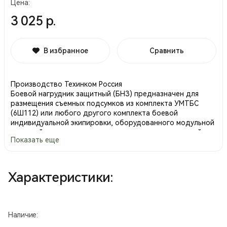
Цена:
3 025 р.
В избранное
Сравнить
Производство Техинком Россия
Боевой нагрудник защитный (БНЗ) предназначен для
размещения съемных подсумков из комплекта УМТБС
(6Ш112) или любого другого комплекта боевой
индивидуальной экипировки, оборудованного модульной
системой крепления съемных подсумков, совместимой с
Показать еще
системой УМТБС (MOLLE, PALS).
Не несет защиты, чехол грудной секции. Чехол спинной
секции приобретается отдельно, без спиннной секции
ношение возможно только с дополнительным ремнем.
Характеристики:
КАП в комплект не входит.
Боевой нагрудник (БНЗ) состоит из нескольких основных
частей, среди которых можно выделить следующие:
Наличие:
основание, откидную секцию, плечевые лямки и поясную